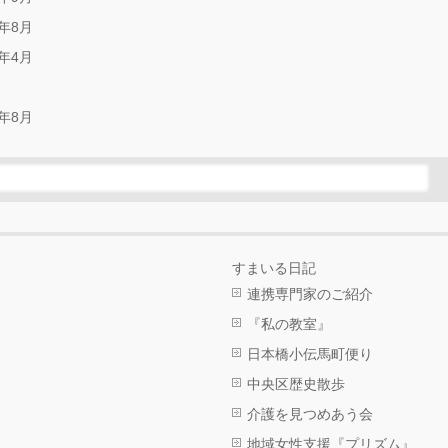
年8月
年4月
年8月
すまいる日記
連携専門家のご紹介
『私の教室』
日本橋小伝馬町便り
中央区歴史散歩
介護を見つめあう会
地域女性支援『プリズム』