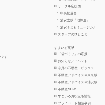
サークル応援団
中央杖道会
浦安太鼓『潮桴連』
浦安子どもミュージカル
スタッフのひとこと
すまいる瓦版
「場づくり」の応援
います
お知らせ／イベント
今月の不動産トピックス
不動産アドバイス＠東京版
不動産アドバイス＠浦安版
不動産NOW
すまいるお役立ち情報
プライベート相談事例