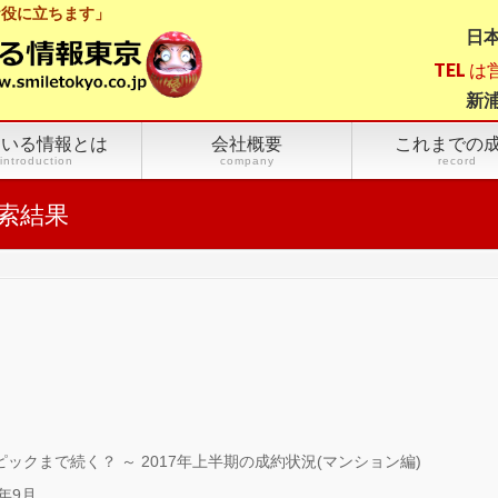
お役に立ちます」
日本
TEL 
新浦
まいる情報とは
会社概要
これまでの
introduction
company
record
索結果
ックまで続く？ ～ 2017年上半期の成約状況(マンション編)
年9月