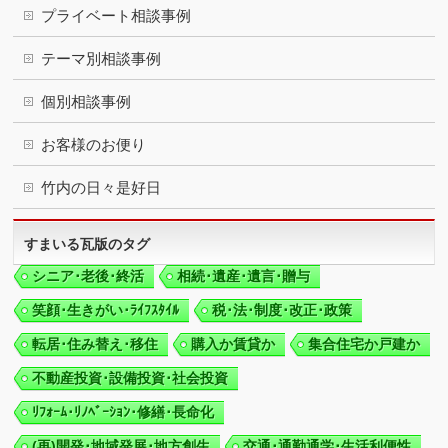
プライベート相談事例
テーマ別相談事例
個別相談事例
お客様のお便り
竹内の日々是好日
すまいる瓦版のタグ
シニア･老後･終活
相続･遺産･遺言･贈与
笑顔･生きがい･ﾗｲﾌｽﾀｲﾙ
税･法･制度･改正･政策
転居･住み替え･移住
購入か賃貸か
集合住宅か戸建か
不動産投資･設備投資･社会投資
ﾘﾌｫｰﾑ･ﾘﾉﾍﾞｰｼｮﾝ･修繕･長命化
(再)開発･地域発展･地方創生
交通･通勤通学･生活利便性