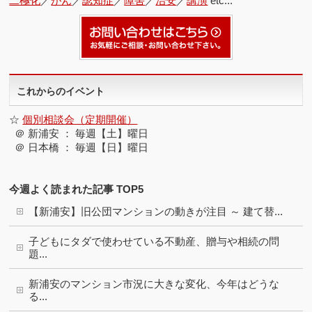
二極化
／
がん
／
認知症
／
障害
／
治安
／
講演
etc...
これからのイベント
☆
個別相談会（定期開催）
＠ 新浦安 ： 毎週【土】曜日
＠ 日本橋 ： 毎週【日】曜日
今週よく読まれた記事 TOP5
【新浦安】旧公団マンションの動きが注目 ～ 建て替...
子どもにタダで使わせている不動産、贈与や相続の問
題...
新浦安のマンション市況に大きな変化、今年はどうな
る...