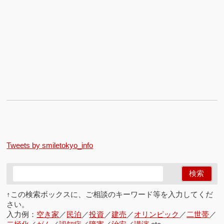
宅
な
ど
の
最
…
この記事を読む
Tweets by smiletokyo_info
↑この検索ボックスに、ご相談のキーワード等を入力してくだ
さい。
入力例：
空き家
／
民泊
／
投資
／
建売
／
オリンピック
／
二世帯
／