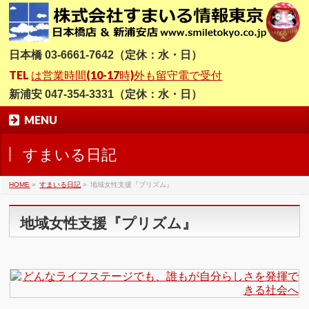
日本橋 03-6661-7642（定休：水・日）
TEL
は営業時間(10-17時)外も留守電で受付
新浦安 047-354-3331（定休：水・日）
MENU
すまいる日記
HOME
»
すまいる日記
»
地域女性支援『プリズム』
地域女性支援『プリズム』
ど
ん
な