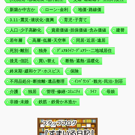
新築か中古か
ローン･金利
地価･路線価
3.11･震災･液状化･復興
育児･子育て
人口･少子高齢化
資産価値･担保価値･含み価値
建替
若年層
高層･低層･天空率
同居･近居･遠居
死別･離別
独身
ﾃﾞｭｱﾙﾗｲﾌ･ﾃﾞｭｱﾗｰ･二地域居住
後見･信託
買い替え
断熱･遮熱･温暖化
終末期･緩和ケア･ホスピス
保険
不用品処分･断捨離･遺品整理
ｲﾝﾊﾞｳﾝﾄﾞ･観光･民泊･別荘
介護
独居
管理･修繕･ｺﾐｭﾆﾃｨ
ﾗｲﾌ
母娘
非婚･未婚
鉄筋・鉄骨か木造か