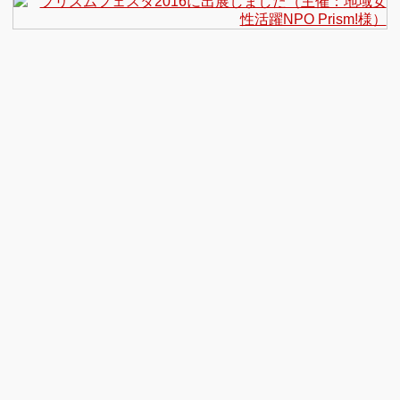
プ
リ
ズ
ム
フ
ェ
ス
タ
2016
に
出
展
し
ま
し
た
（主
催：
地
域
女
性
活