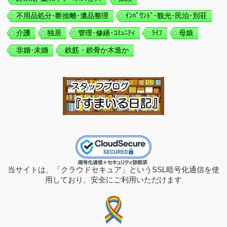
不用品処分･断捨離･遺品整理
ｲﾝﾊﾞｳﾝﾄﾞ･観光･民泊･別荘
介護
独居
管理･修繕･ｺﾐｭﾆﾃｨ
ﾗｲﾌ
母娘
非婚･未婚
鉄筋・鉄骨か木造か
当サイトは、「クラウドセキュア」というSSL暗号化通信を使
用しており、安全にご利用いただけます