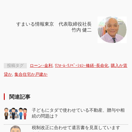
すまいる情報東京 代表取締役社長
竹内 健二
投稿タグ
ローン･金利
,
ﾘﾌｫｰﾑ･ﾘﾉﾍﾞｰｼｮﾝ･修繕･長命化
,
購入か賃
貸か
,
集合住宅か戸建か
関連記事
子どもにタダで使わせている不動産、贈与や相
続の問題は？
税制改正に合わせて遺言書を見直しています