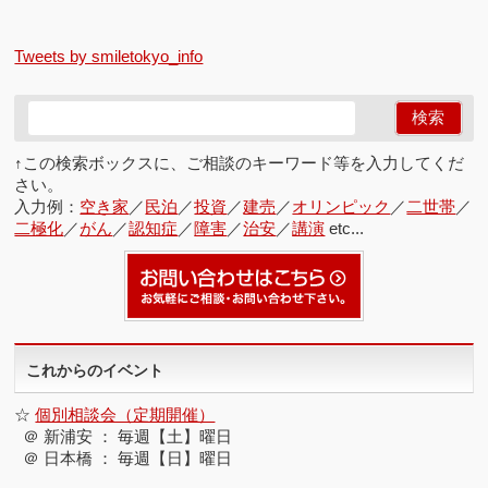
Tweets by smiletokyo_info
↑この検索ボックスに、ご相談のキーワード等を入力してくだ
さい。
入力例：
空き家
／
民泊
／
投資
／
建売
／
オリンピック
／
二世帯
／
二極化
／
がん
／
認知症
／
障害
／
治安
／
講演
etc...
これからのイベント
☆
個別相談会（定期開催）
＠ 新浦安 ： 毎週【土】曜日
＠ 日本橋 ： 毎週【日】曜日