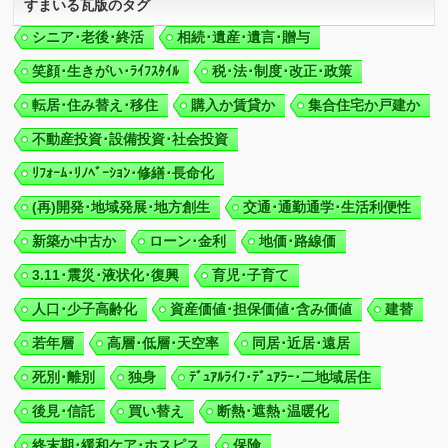
すまいる瓦版のタグ
シニア･老後･終活
相続･遺産･遺言･贈与
笑顔･生きがい･ﾗｲﾌｽﾀｲﾙ
税･法･制度･改正･政策
転居･住み替え･移住
購入か賃貸か
集合住宅か戸建か
不動産投資･設備投資･社会投資
ﾘﾌｫｰﾑ･ﾘﾉﾍﾞｰｼｮﾝ･修繕･長命化
(再)開発･地域発展･地方創生
交通･通勤通学･生活利便性
新築か中古か
ローン･金利
地価･路線価
3.11･震災･液状化･復興
育児･子育て
人口･少子高齢化
資産価値･担保価値･含み価値
建替
若年層
高層･低層･天空率
同居･近居･遠居
死別･離別
独身
ﾃﾞｭｱﾙﾗｲﾌ･ﾃﾞｭｱﾗｰ･二地域居住
後見･信託
買い替え
断熱･遮熱･温暖化
終末期･緩和ケア･ホスピス
保険