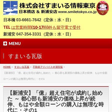
日本橋 03-6661-7642（定休：水・日）
TEL
は営業時間(10-17時)外も留守電で受付
新浦安 047-354-3331（定休：水・日）
MENU
すまいる瓦版
HOME
»
すまいる瓦版
»
不動産アドバイス＠浦安版
»
【新浦安】「億」超え住宅が成約し始めた ～ 都心部も新浦安の価格上昇が続伸、もはや全額
ローンの購入は無理な時代に・その1
【新浦安】「億」超え住宅が成約し始め
た ～ 都心部も新浦安の価格上昇が続
伸、もはや全額ローンの購入は無理な時
代に・その1